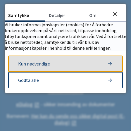
Samtykke
Detaljer
Om
Vi bruker informasjonskapsler (cookies) for å forbedre
Skriv til oss
brukeropplevelsen på vårt nettsted, tilpasse innhold og
tilby funksjoner samt analysere trafikken vår. Ved å fortsette
å bruke nettstedet, samtykker du til vår bruk av
informasjonskapsler i henhold til denne erklæringen.
Bjerkreim kommune
Postboks 17
4384 Vikeså
Kun nødvendige
Org.nummer: 970 490 361
Godta alle
Send e-post
Kontaktsskjema
eDialog
- sikker innsending av dokumenter
Barnevern:
Her kan du sende oss sikker digital post (E-
dialog)