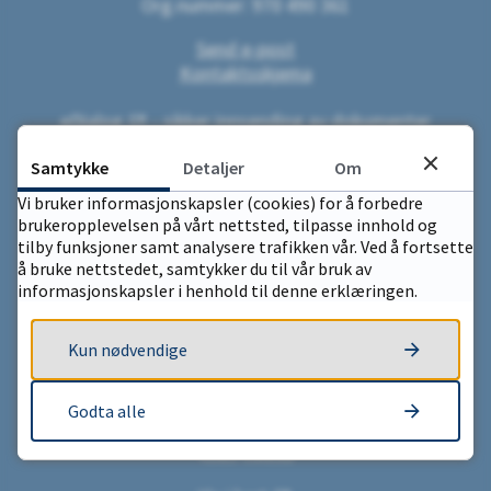
Org.nummer: 970 490 361
Send e-post
Kontaktsskjema
eDialog
- sikker innsending av dokumenter
Barnevern:
Her kan du sende oss sikker digital post (E-
Samtykke
Detaljer
Om
dialog)
Vi bruker informasjonskapsler (cookies) for å forbedre
brukeropplevelsen på vårt nettsted, tilpasse innhold og
tilby funksjoner samt analysere trafikken vår. Ved å fortsette
å bruke nettstedet, samtykker du til vår bruk av
informasjonskapsler i henhold til denne erklæringen.
Besøk oss
Kun nødvendige
Bjerkreim kommunehus
Godta alle
Nesjane 1
4389 Vikeså