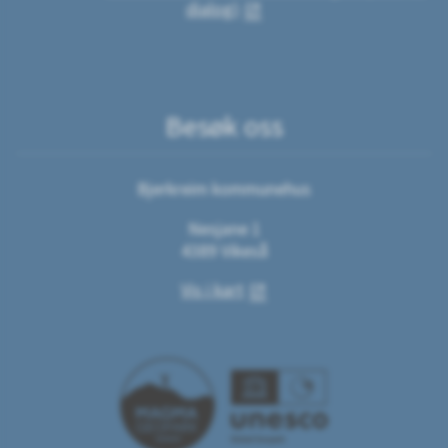
dialog)
Besøk oss
Bjerkreim kommunehus
Nesjane 1
4389 Vikeså
Vis i kart