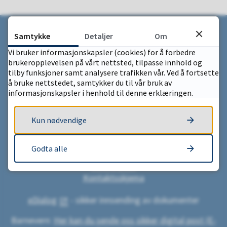
Samtykke
Detaljer
Om
Vi bruker informasjonskapsler (cookies) for å forbedre
brukeropplevelsen på vårt nettsted, tilpasse innhold og
Skriv til oss
tilby funksjoner samt analysere trafikken vår. Ved å fortsette
å bruke nettstedet, samtykker du til vår bruk av
informasjonskapsler i henhold til denne erklæringen.
Bjerkreim kommune
Postboks 17
Kun nødvendige
4384 Vikeså
Org.nummer: 970 490 361
Godta alle
Send e-post
Kontaktsskjema
eDialog
- sikker innsending av dokumenter
Barnevern:
Her kan du sende oss sikker digital post (E-