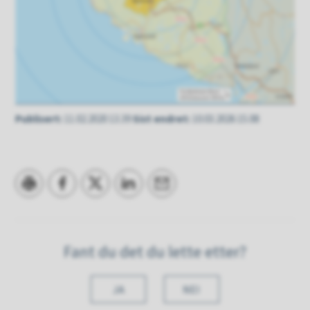
Publisert
11.02.2020 13.39
Sist endret
10.03.2026 15.08
Skriv ut
Del på Facebook
Del på Twitter
Del på LinkedIn
Tips en venn
Fant du det du lette etter?
JA
NEI