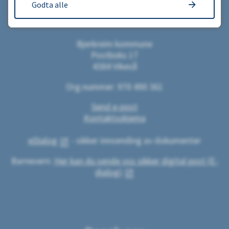
Godta alle
Skriv til oss
Bjerkreim kommune
Postboks 17
4384 Vikeså
Org.nummer: 970 490 361
Send e-post
Kontaktsskjema
eDialog
- sikker innsending av dokumenter
Barnevern:
Her kan du sende oss sikker digital post (E-
dialog)