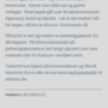
kommunen. Kartet viser både nye og gamle
turløyper. Noen løyper går over til nabokommunene
Eigersund, Sirdal og Gjesdal. I alt er det merket 520
km løyper, 420 km av disse er i kommunen vår.
På kartet er det og merket av parkeringsplasser for
alle løypene. På informasjonstavler på
parkeringsplassene er det hengt opp kart som viser
merkede stier for fotturer i området rundt.
Turkartet kan kjøpes på kommunehuset og Vikeså
Veiservice (Esso) eller du kan laste
ned kartutsnitt
til
enheten din.
Publisert
18.12.2018 13.35