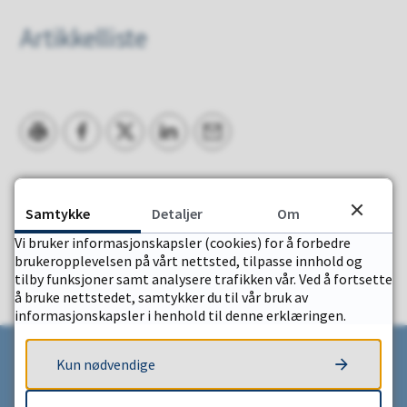
Artikkelliste
Skriv ut
Del på Facebook
Del på Twitter
Del på LinkedIn
Tips en venn
Samtykke
Detaljer
Om
Fant du det du lette etter?
Vi bruker informasjonskapsler (cookies) for å forbedre
brukeropplevelsen på vårt nettsted, tilpasse innhold og
JA
NEI
tilby funksjoner samt analysere trafikken vår. Ved å fortsette
å bruke nettstedet, samtykker du til vår bruk av
informasjonskapsler i henhold til denne erklæringen.
Kun nødvendige