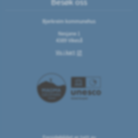
Besøk oss
Bjerkreim kommunehus
Nesjane 1
4389 Vikeså
Vis i kart
Forsidebildet er tatt av