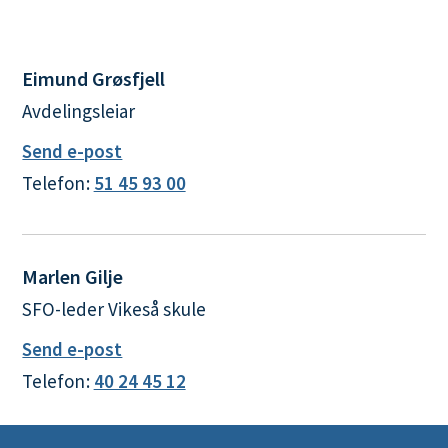
Eimund Grøsfjell
Avdelingsleiar
til
Send e-post
Eimund
Telefon
51 45 93 00
Grøsfjell
Marlen Gilje
SFO-leder Vikeså skule
til
Send e-post
Marlen
Telefon
40 24 45 12
Gilje