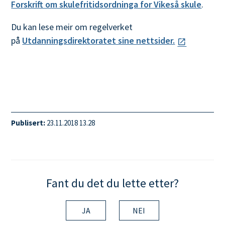
Forskrift om skulefritidsordninga for Vikeså skule
.
Du kan lese meir om regelverket
på
Utdanningsdirektoratet sine nettsider.
Publisert
23.11.2018 13.28
Fant du det du lette etter?
JA
NEI