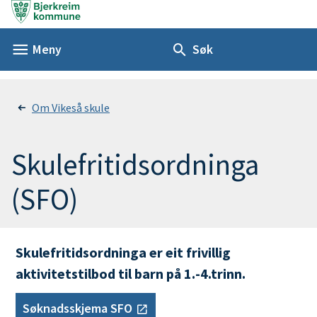
V
i
Meny
Søk
k
Du
Om Vikeså skule
e
er
s
Skulefritidsordninga
her:
å
(SFO)
s
k
Skulefritidsordninga er eit frivillig
aktivitetstilbod til barn på 1.-4.trinn.
u
Søknadsskjema SFO