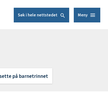
Søk
i hele nettstedet
Meny
esette på barnetrinnet