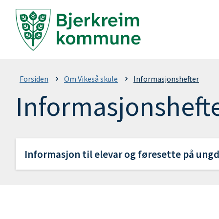
Vikeså
skule
Du
Forsiden
Om Vikeså skule
Informasjonshefter
Informasjonsheft
er
her:
Informasjon til elevar og føresette på un