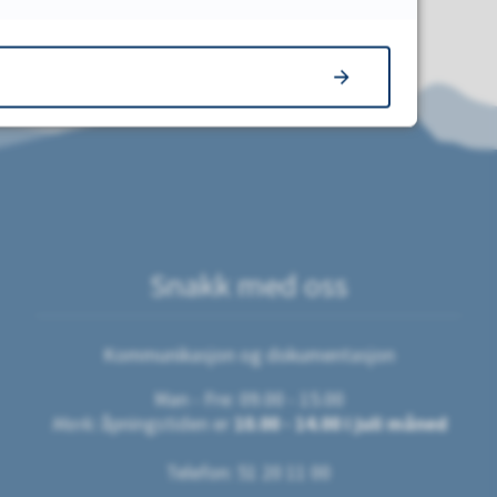
Snakk med oss
Kommunikasjon og dokumentasjon
Man - Fre: 09.00 - 15.00
Merk:
åpningstiden er
10.00 - 14.00 i juli måned
Telefon: 51 20 11 00