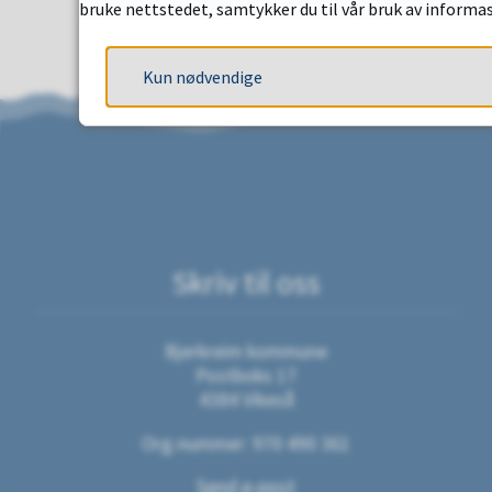
bruke nettstedet, samtykker du til vår bruk av informa
Kun nødvendige
Skriv til oss
Bjerkreim kommune
Postboks 17
4384 Vikeså
Org.nummer: 970 490 361
Send e-post