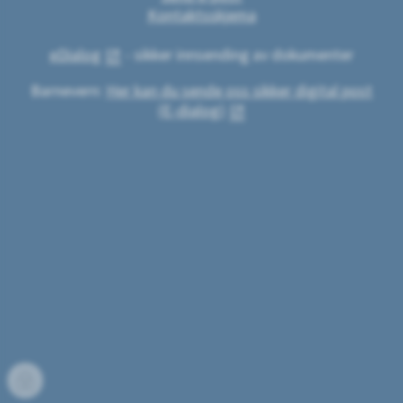
Kontaktsskjema
eDialog
- sikker innsending av dokumenter
Barnevern:
Her kan du sende oss sikker digital post
(E-dialog)
Innlogging