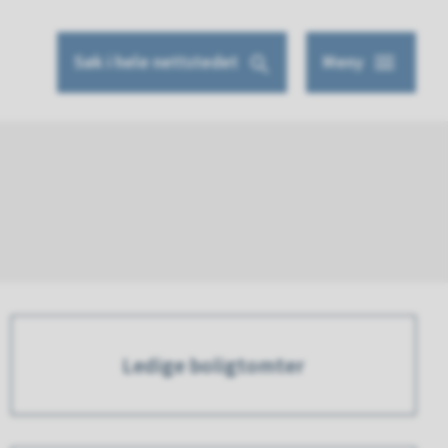
Søk
i hele nettstedet
Meny
Ledige boligtomter