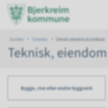
Bjerkr
komm
Du
Forsiden
Tjenester
Teknisk, eiendom og landbruk
Teknisk, eiendom
er
her:
Bygge, rive eller endre byggverk