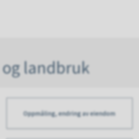
eim
une
 og landbruk
Oppmåling, endring av eiendom