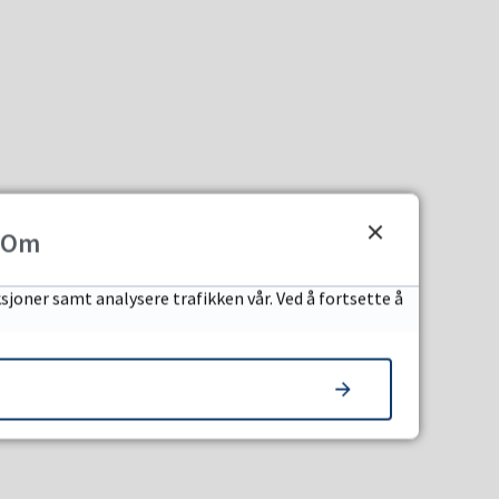
Om
sjoner samt analysere trafikken vår. Ved å fortsette å