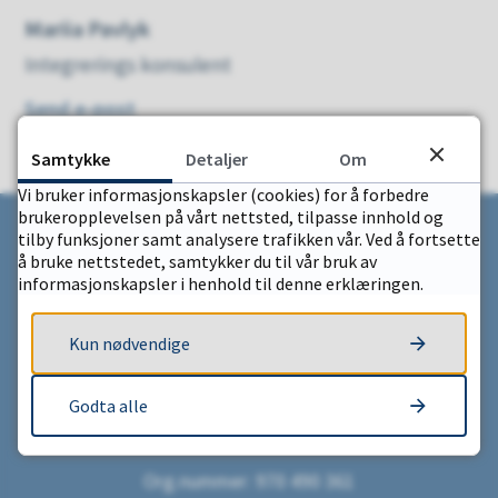
Mariia Pavlyk
Integrerings konsulent
til
Send e-post
Mariia
Mobil
48 67 78 79
Pavlyk
Samtykke
Detaljer
Om
Vi bruker informasjonskapsler (cookies) for å forbedre
brukeropplevelsen på vårt nettsted, tilpasse innhold og
tilby funksjoner samt analysere trafikken vår. Ved å fortsette
å bruke nettstedet, samtykker du til vår bruk av
informasjonskapsler i henhold til denne erklæringen.
Skriv til oss
Kun nødvendige
Bjerkreim kommune
Godta alle
Postboks 17
4384 Vikeså
Org.nummer: 970 490 361